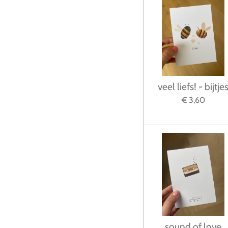
veel liefs! - bijtje
€ 3,60
sound of love