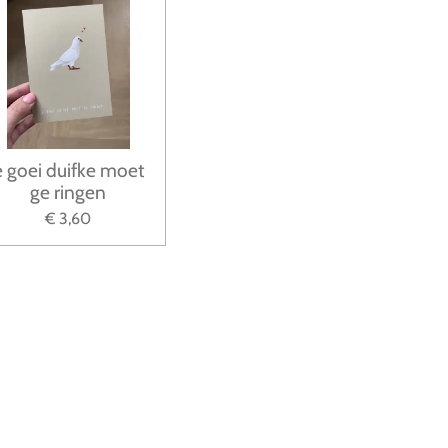
e goei duifke moet
ge ringen
€ 3,60