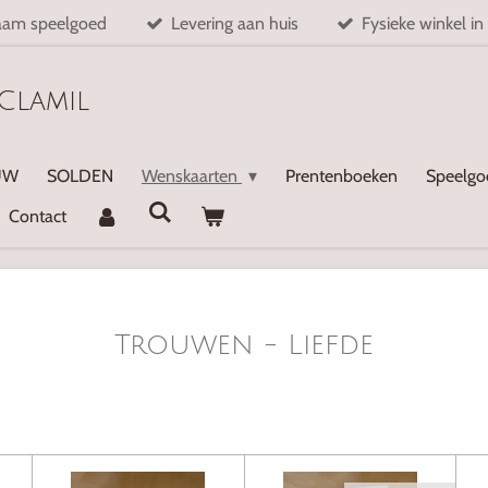
aam speelgoed
Levering aan huis
Fysieke winkel in
Clamil
UW
SOLDEN
Wenskaarten
Prentenboeken
Speelg
Contact
Trouwen - Liefde