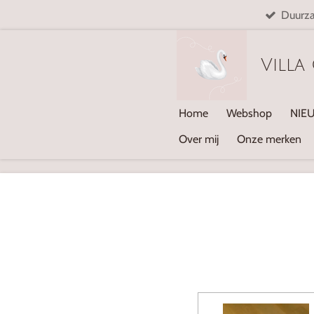
Duurz
Ga
direct
naar
Villa
de
hoofdinhoud
Home
Webshop
NIE
Over mij
Onze merken