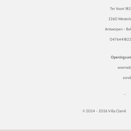
Ter Voort 182
2260 Westerl
Antwerpen - Bel
047644182
Openingsure
woensda
zond
-
© 2024 - 2026 Villa Clamil