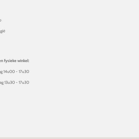
o
gië
2
n fysieke winkel:
g 14u00 - 17u30
ag 13u30 - 17u30