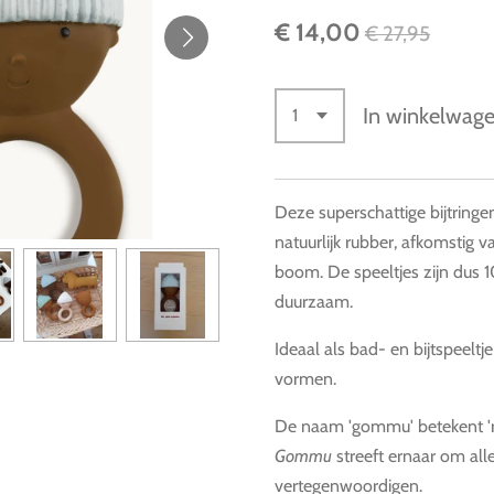
€ 14,00
€ 27,95
In winkelwag
Deze superschattige bijtringe
natuurlijk rubber, afkomstig 
boom. De speeltjes zijn dus
duurzaam.
Ideaal als bad- en bijtspeeltj
vormen.
De naam 'gommu' betekent 'ru
Gommu
streeft ernaar om all
vertegenwoordigen.