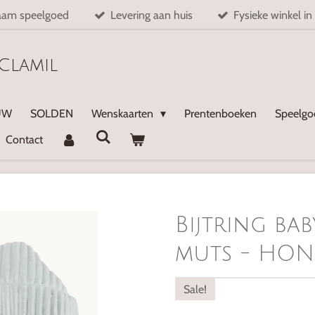
aam speelgoed
Levering aan huis
Fysieke winkel in
Clamil
UW
SOLDEN
Wenskaarten
Prentenboeken
Speelg
Contact
Bijtring bab
muts - HON
Sale!