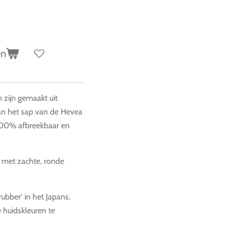
en
n zijn gemaakt uit
van het sap van de Hevea
 100% afbreekbaar en
e met zachte, ronde
bber' in het Japans.
e huidskleuren te