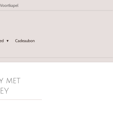
 Voortkapel
oed
Cadeaubon
y met
EY