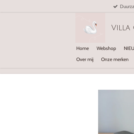
Duurz
Ga
direct
naar
Villa
de
hoofdinhoud
Home
Webshop
NIE
Over mij
Onze merken