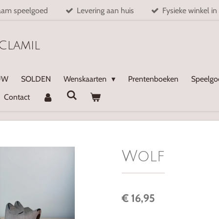
aam speelgoed
Levering aan huis
Fysieke winkel in
Clamil
UW
SOLDEN
Wenskaarten
Prentenboeken
Speelg
Contact
Wolf
€ 16,95