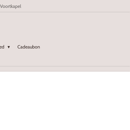
 Voortkapel
oed
Cadeaubon