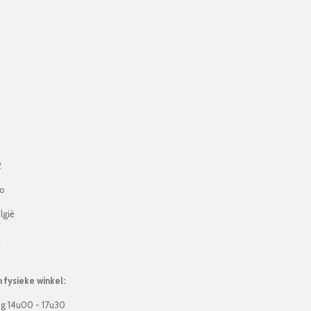
2
lo
lgië
2
fysieke winkel:
g 14u00 - 17u30