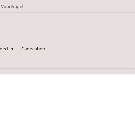
n Voortkapel
goed
Cadeaubon