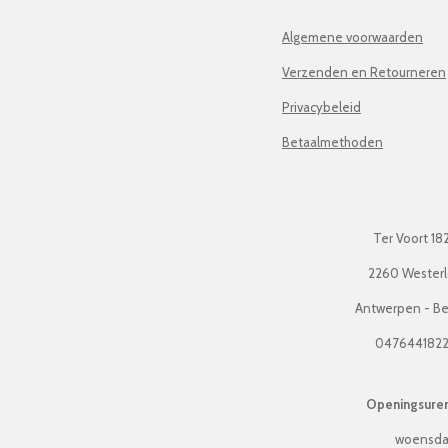
Algemene voorwaarden
Verzenden en Retourneren
Privacybeleid
Betaalmethoden
Ter Voort 18
2260 Wester
Antwerpen - Be
047644182
Openingsuren 
woensda