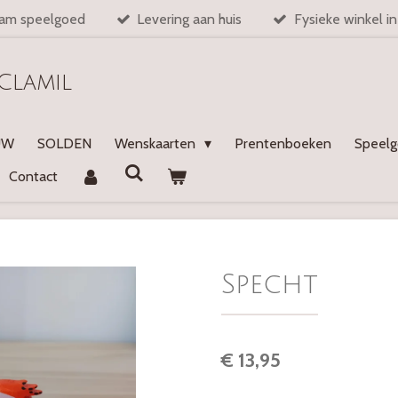
am speelgoed
Levering aan huis
Fysieke winkel i
Clamil
UW
SOLDEN
Wenskaarten
Prentenboeken
Speel
Contact
Specht
€ 13,95