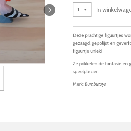
In winkelwag
Deze prachtige figuurtjes w
gezaagd, gepolijst en geverfd
figuurtje uniek!
Ze prikkelen de fantasie en 
speelplezier.
Merk:
Bumbutoys