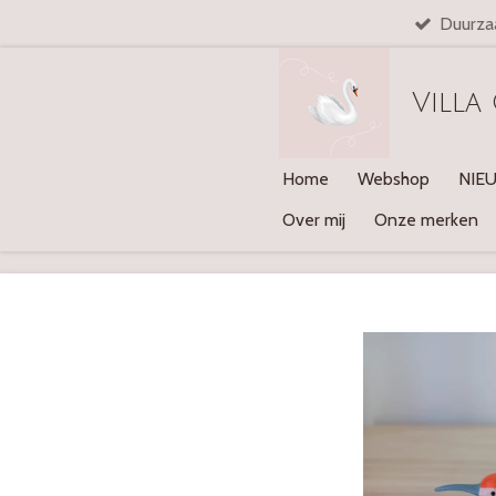
Duurza
Ga
direct
naar
Villa
de
hoofdinhoud
Home
Webshop
NIE
Over mij
Onze merken