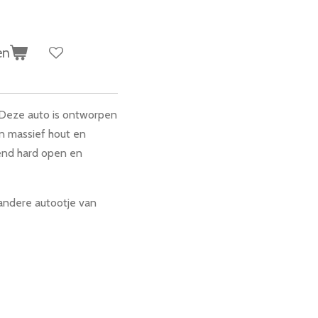
en
! Deze auto is ontworpen
an massief hout en
end hard open en
andere autootje van