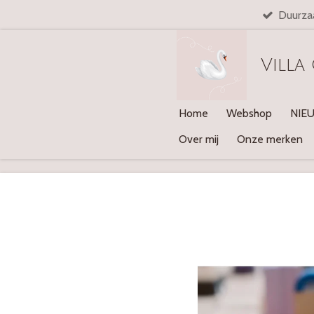
Duurza
Ga
direct
naar
Villa
de
hoofdinhoud
Home
Webshop
NIE
Over mij
Onze merken