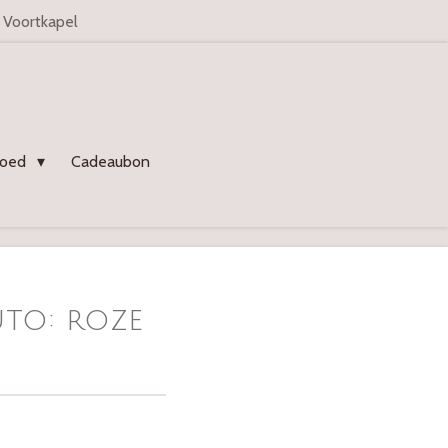
n Voortkapel
goed
Cadeaubon
to: roze