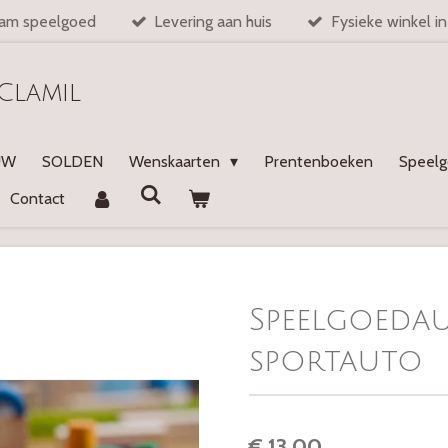
am speelgoed
Levering aan huis
Fysieke winkel i
Clamil
UW
SOLDEN
Wenskaarten
Prentenboeken
Speel
Contact
Speelgoedau
sportauto
€ 13,00