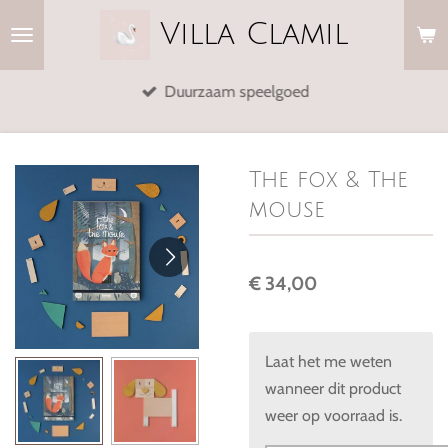
Ga
Villa
Clamil
direct
naar
Duurzaam speelgoed
de
hoofdinhoud
The fox & The
mouse
€ 34,00
Laat het me weten
wanneer dit product
weer op voorraad is.