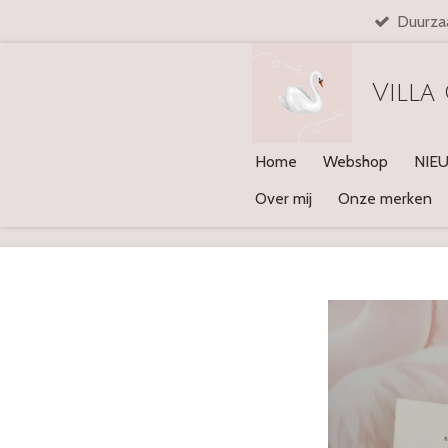
Duurza
Ga
direct
naar
Villa
de
hoofdinhoud
Home
Webshop
NIE
Over mij
Onze merken