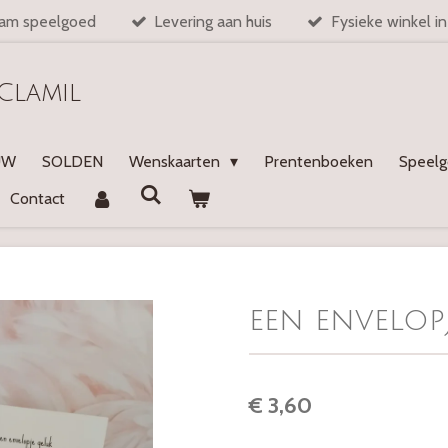
am speelgoed
Levering aan huis
Fysieke winkel i
Clamil
UW
SOLDEN
Wenskaarten
Prentenboeken
Speel
Contact
een envelop
€ 3,60