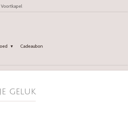
n Voortkapel
goed
Cadeaubon
je geluk