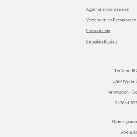
Algemene voorwaarden
Verzenden en Retourneren
Privacybeleid
Betaalmethoden
Ter Voort 18
2260 Wester
Antwerpen - Be
047644182
Openingsuren 
woensda