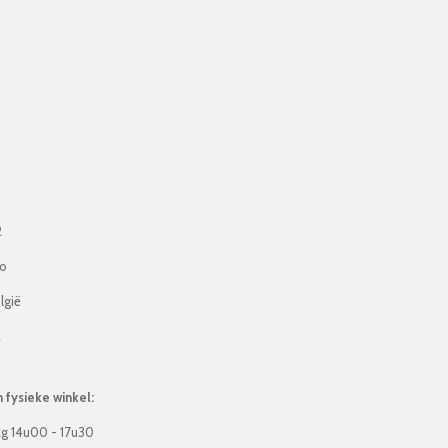
2
lo
lgië
2
fysieke winkel:
g 14u00 - 17u30