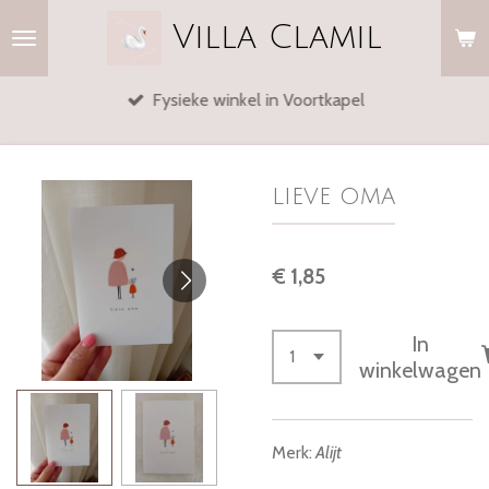
Ga
Villa
Clamil
direct
naar
Fysieke winkel in Voortkapel
de
hoofdinhoud
lieve oma
€ 1,85
In
winkelwagen
Merk:
Alijt