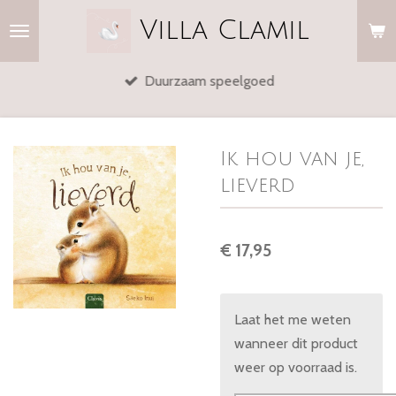
Ga
Villa
Clamil
direct
naar
Duurzaam speelgoed
de
hoofdinhoud
Ik hou van je,
lieverd
€ 17,95
Laat het me weten
wanneer dit product
weer op voorraad is.