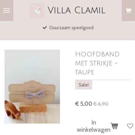
Ga
Villa
Clamil
direct
naar
Duurzaam speelgoed
de
hoofdinhoud
Hoofdband
met strikje -
taupe
Sale!
€ 5,00
€ 6,90
In
winkelwagen