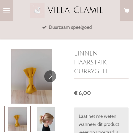
Ga
Villa
Clamil
direct
naar
Duurzaam speelgoed
de
hoofdinhoud
Linnen
haarstrik -
currygeel
€ 6,00
Laat het me weten
wanneer dit product
weer op voorraad is.