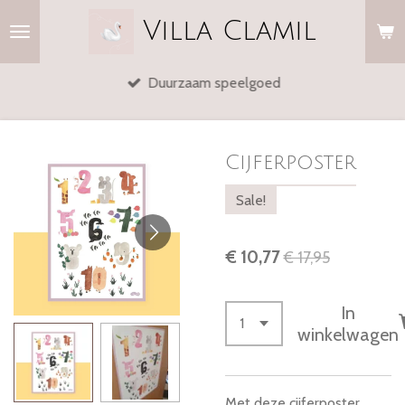
Ga
Villa
Clamil
direct
naar
Duurzaam speelgoed
de
hoofdinhoud
Cijferposter
Sale!
€ 10,77
€ 17,95
In
winkelwagen
Met deze cijferposter