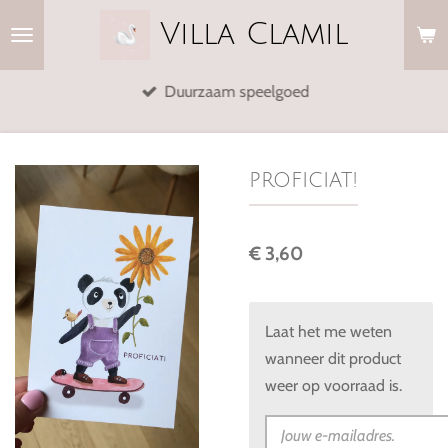
Ga
Villa
Clamil
direct
naar
Duurzaam speelgoed
de
hoofdinhoud
proficiat!
€ 3,60
Laat het me weten
wanneer dit product
weer op voorraad is.