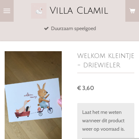
Ga
Villa
Clamil
direct
naar
Duurzaam speelgoed
de
hoofdinhoud
welkom kleintje
- driewieler
€ 3,60
Laat het me weten
wanneer dit product
weer op voorraad is.