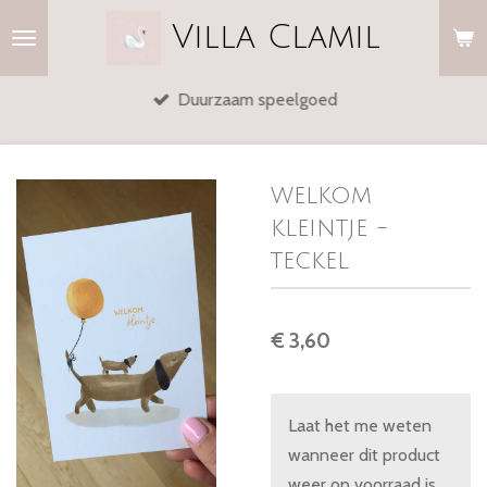
Ga
Villa
Clamil
direct
naar
Duurzaam speelgoed
de
hoofdinhoud
welkom
kleintje -
teckel
€ 3,60
Laat het me weten
wanneer dit product
weer op voorraad is.