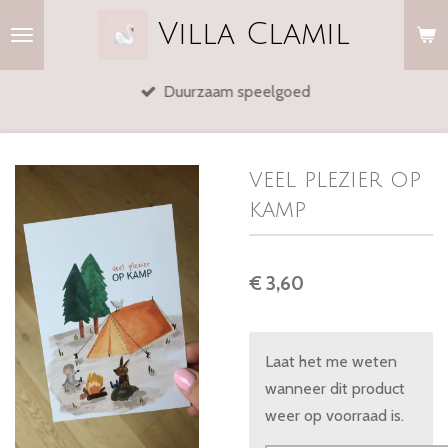
Ga
Villa
Clamil
direct
naar
Duurzaam speelgoed
de
hoofdinhoud
veel plezier op
kamp
€ 3,60
Laat het me weten
wanneer dit product
weer op voorraad is.