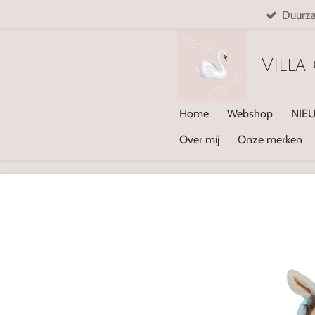
Duurz
Ga
direct
naar
Villa
de
hoofdinhoud
Home
Webshop
NIE
Over mij
Onze merken