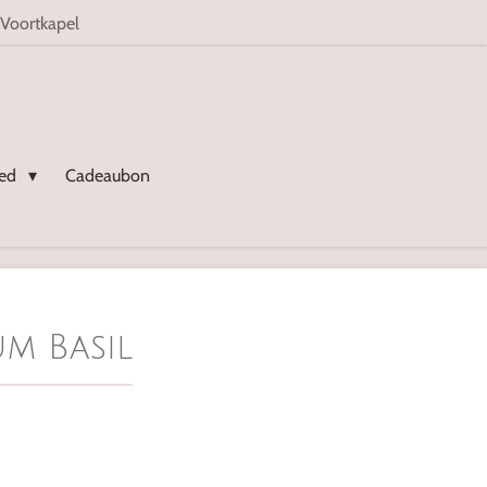
 Voortkapel
oed
Cadeaubon
m Basil