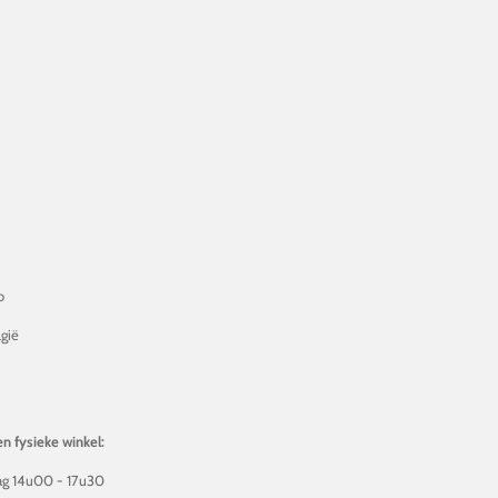
o
gië
2
n fysieke winkel:
g 14u00 - 17u30