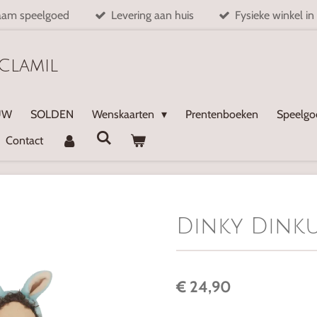
aam speelgoed
Levering aan huis
Fysieke winkel in
Clamil
UW
SOLDEN
Wenskaarten
Prentenboeken
Speelg
Contact
Dinky Dinku
€ 24,90