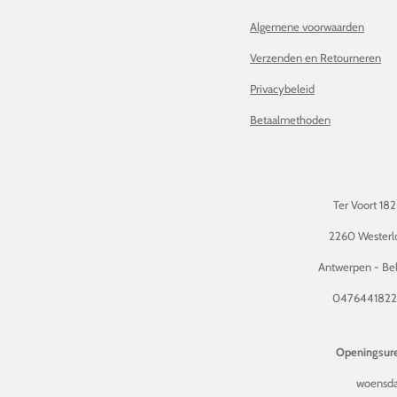
Algemene voorwaarden
Verzenden en Retourneren
Privacybeleid
Betaalmethoden
Ter Voort 182
2260 Westerl
Antwerpen - Bel
047644182
Openingsure
woensda