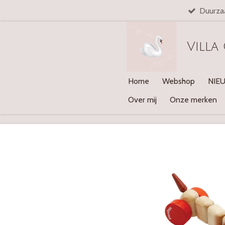
Duurza
Ga
direct
naar
Villa
de
hoofdinhoud
Home
Webshop
NIE
Over mij
Onze merken