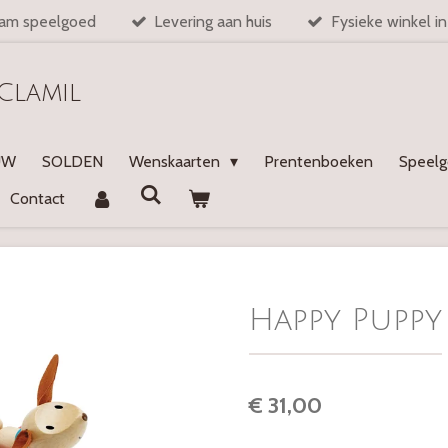
am speelgoed
Levering aan huis
Fysieke winkel i
Clamil
UW
SOLDEN
Wenskaarten
Prentenboeken
Speel
Contact
Happy Puppy
€ 31,00