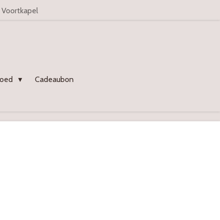
n Voortkapel
goed
Cadeaubon