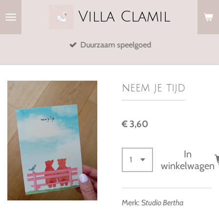
Ga
Villa
Clamil
direct
naar
Duurzaam speelgoed
de
hoofdinhoud
neem je tijd
€ 3,60
In
winkelwagen
Merk: S
tudio Bertha