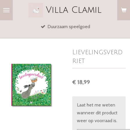
Ga
Villa
Clamil
direct
naar
Duurzaam speelgoed
de
hoofdinhoud
Lievelingsverd
riet
€ 18,99
Laat het me weten
wanneer dit product
weer op voorraad is.