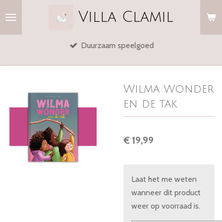
Ga
Villa
Clamil
direct
naar
Duurzaam speelgoed
de
hoofdinhoud
Wilma Wonder
en de tak
€ 19,99
Laat het me weten
wanneer dit product
weer op voorraad is.