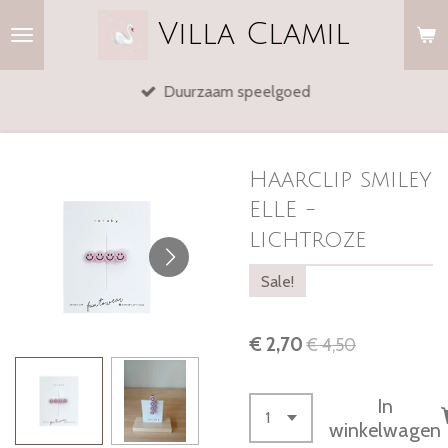
Ga
Villa
Clamil
direct
naar
Duurzaam speelgoed
de
hoofdinhoud
Haarclip smiley
ELLE -
lichtroze
Sale!
€ 2,70
€ 4,50
In
winkelwagen