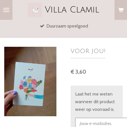
Ga
Villa
Clamil
direct
naar
Duurzaam speelgoed
de
hoofdinhoud
voor jou!
€ 3,60
Laat het me weten
wanneer dit product
weer op voorraad is.