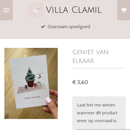
Ga
Villa
Clamil
direct
naar
Duurzaam speelgoed
de
hoofdinhoud
geniet van
elkaar
€ 3,60
Laat het me weten
wanneer dit product
weer op voorraad is.