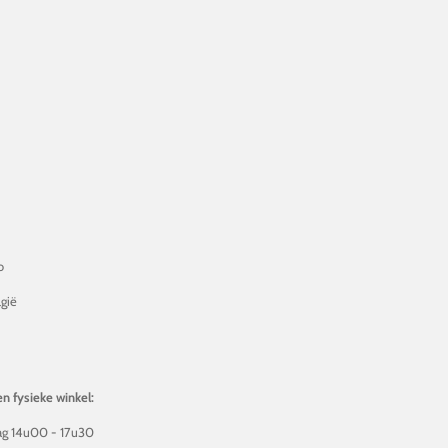
o
gië
2
n fysieke winkel:
g 14u00 - 17u30