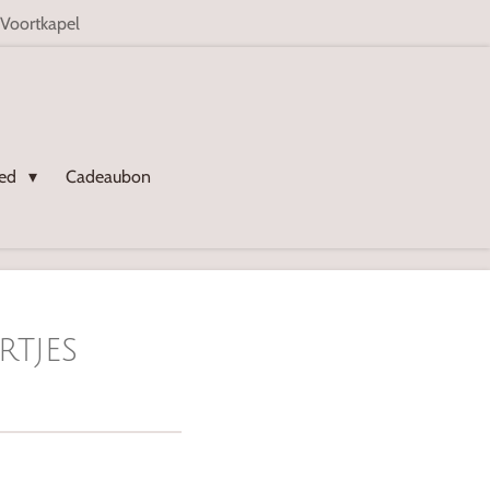
 Voortkapel
oed
Cadeaubon
rtjes