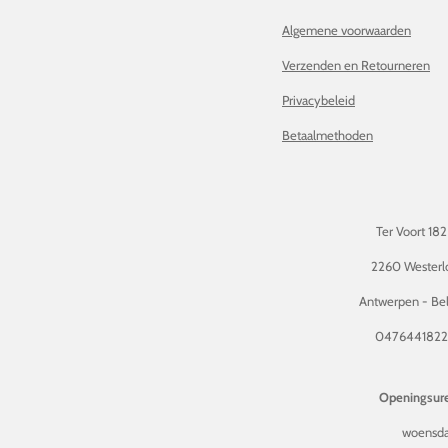
Algemene voorwaarden
Verzenden en Retourneren
Privacybeleid
Betaalmethoden
Ter Voort 182
2260 Westerl
Antwerpen - Bel
047644182
Openingsure
woensda