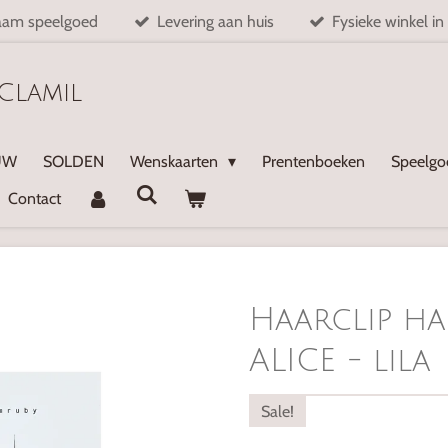
aam speelgoed
Levering aan huis
Fysieke winkel in
Clamil
UW
SOLDEN
Wenskaarten
Prentenboeken
Speelg
Contact
Haarclip ha
ALICE - lila
Sale!