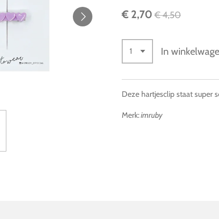
€ 2,70
€ 4,50
In winkelwag
Deze hartjesclip staat super s
Merk:
imruby