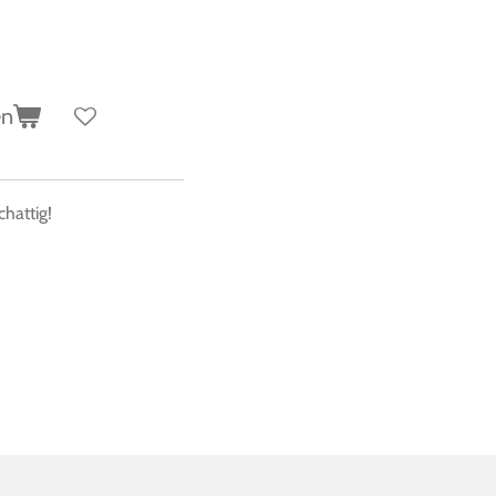
en
chattig!