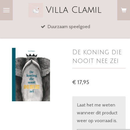
Ga
Villa
Clamil
direct
naar
Duurzaam speelgoed
de
hoofdinhoud
De koning die
nooit nee zei
€ 17,95
Laat het me weten
wanneer dit product
weer op voorraad is.