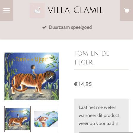
Ga
Villa
Clamil
direct
naar
Duurzaam speelgoed
de
hoofdinhoud
Tom en de
tijger
€ 14,95
Laat het me weten
wanneer dit product
weer op voorraad is.