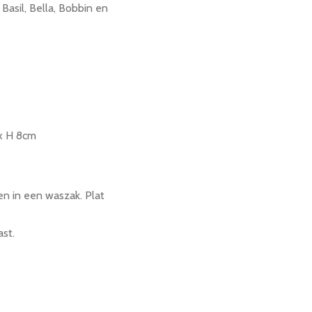
 Basil, Bella, Bobbin en
x H 8cm
n in een waszak. Plat
ast.