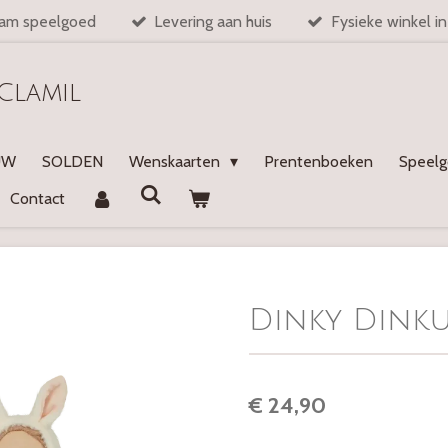
am speelgoed
Levering aan huis
Fysieke winkel i
Clamil
UW
SOLDEN
Wenskaarten
Prentenboeken
Speel
Contact
Dinky Dink
€ 24,90