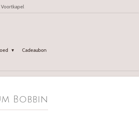
n Voortkapel
goed
Cadeaubon
um Bobbin