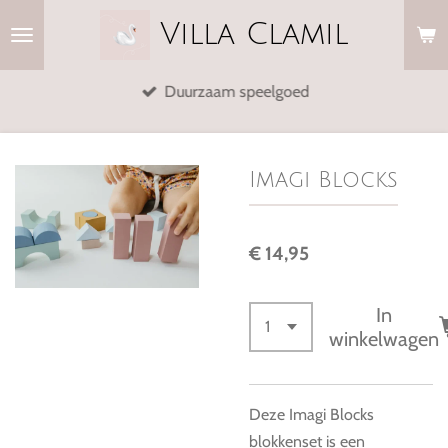
Ga
Villa
Clamil
direct
naar
Duurzaam speelgoed
de
hoofdinhoud
Imagi Blocks
€ 14,95
In
winkelwagen
Deze Imagi Blocks
blokkenset is een