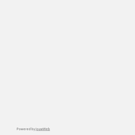
Powered by
JouwWeb