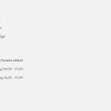
2
lo
lgië
2
fysieke winkel:
g 14u00 - 17u30
g 13u30 - 17u30