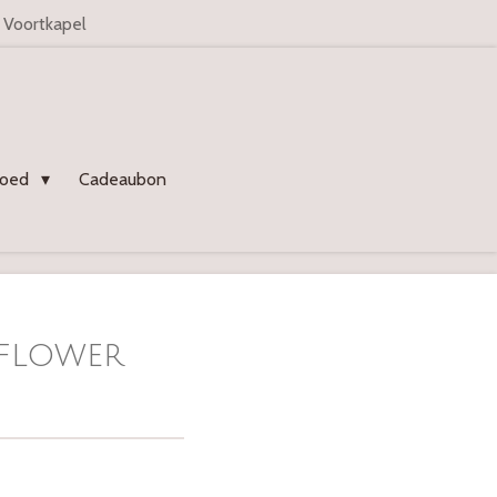
n Voortkapel
goed
Cadeaubon
 flower