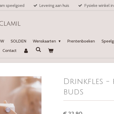
am speelgoed
Levering aan huis
Fysieke winkel i
Clamil
UW
SOLDEN
Wenskaarten
Prentenboeken
Speel
Contact
Drinkfles -
buds
€ 22,90