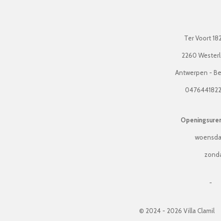
Ter Voort 18
2260 Wester
Antwerpen - Be
047644182
Openingsuren 
woensda
zonda
-
© 2024 - 2026 Villa Clamil