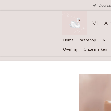
Duurza
Ga
direct
naar
Villa
de
hoofdinhoud
Home
Webshop
NIE
Over mij
Onze merken