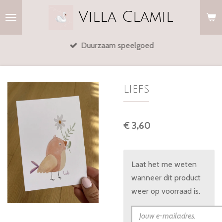
Ga
Villa
Clamil
direct
naar
Duurzaam speelgoed
de
hoofdinhoud
liefs
€ 3,60
Laat het me weten
wanneer dit product
weer op voorraad is.