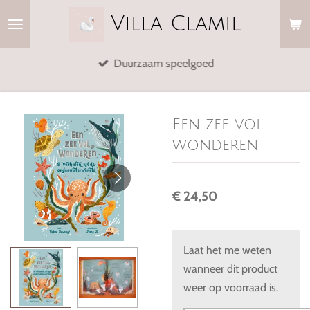
Ga
Villa
Clamil
direct
naar
Duurzaam speelgoed
de
hoofdinhoud
Een zee vol
wonderen
€ 24,50
Laat het me weten
wanneer dit product
weer op voorraad is.