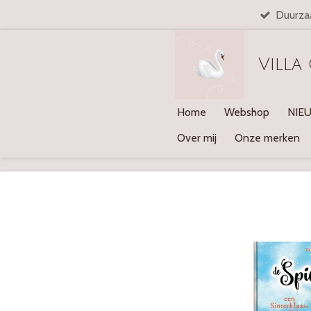
Duurza
Ga
direct
naar
Villa
de
hoofdinhoud
Home
Webshop
NIE
Over mij
Onze merken