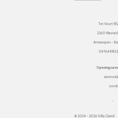
Ter Voort 18
2260 Wester
Antwerpen - Be
047644182
Openingsuren 
woensda
zonda
-
© 2024 - 2026 Villa Clamil