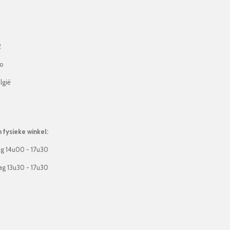
2
lo
lgië
2
fysieke winkel:
g 14u00 - 17u30
g 13u30 - 17u30