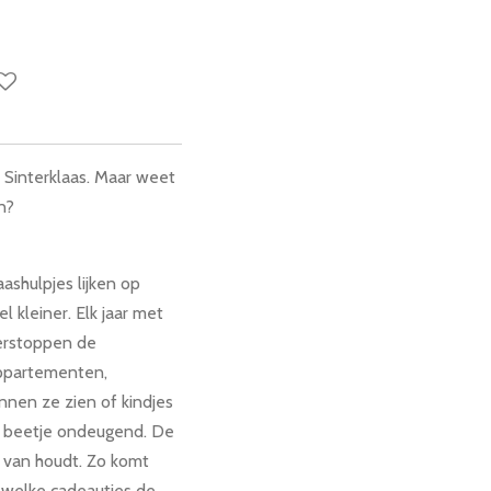
 Sinterklaas.
Maar weet
n?
ashulpjes lijken op
 kleiner. Elk jaar met
verstoppen de
 appartementen,
unnen ze zien of kindjes
een beetje ondeugend. De
e van houdt. Zo komt
 welke cadeautjes de