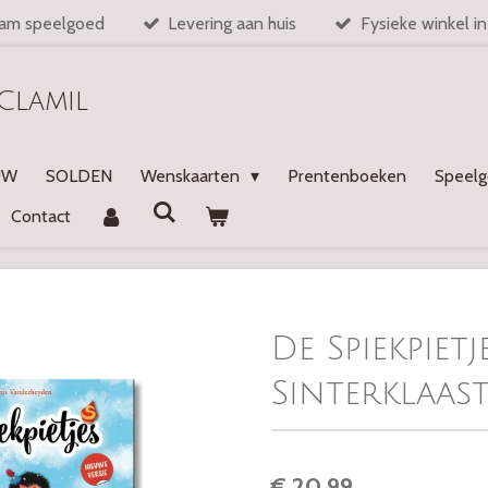
am speelgoed
Levering aan huis
Fysieke winkel i
Clamil
UW
SOLDEN
Wenskaarten
Prentenboeken
Speel
Contact
De Spiekpietj
Sinterklaast
€ 20,99