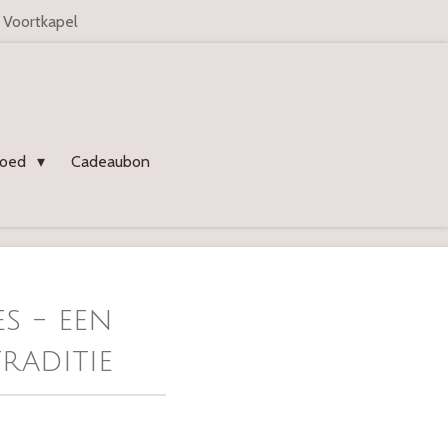
n Voortkapel
goed
Cadeaubon
es - een
raditie