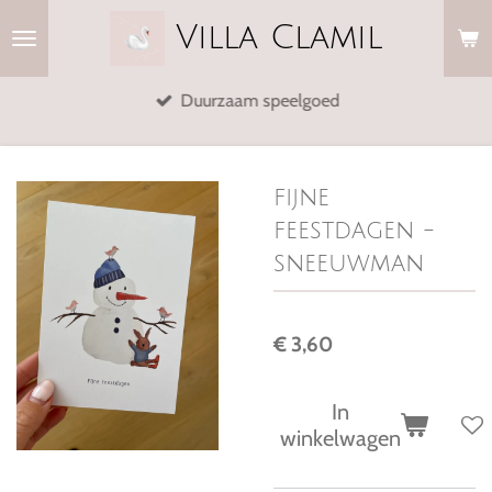
Ga
Villa
Clamil
direct
naar
Duurzaam speelgoed
de
hoofdinhoud
fijne
feestdagen -
sneeuwman
€ 3,60
In
winkelwagen