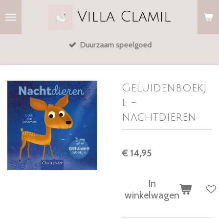
Ga
Villa
Clamil
direct
naar
Duurzaam speelgoed
de
hoofdinhoud
Geluidenboekj
e -
nachtdieren
€ 14,95
In
winkelwagen