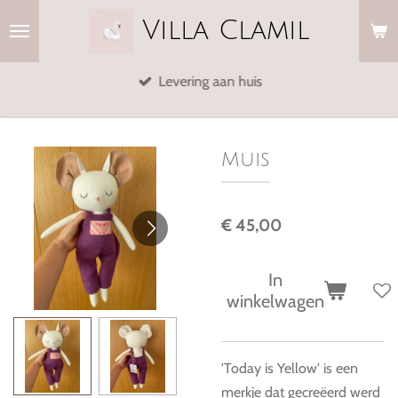
Ga
Villa
Clamil
direct
naar
Levering aan huis
de
hoofdinhoud
Muis
€ 45,00
In
winkelwagen
'Today is Yellow' is een
merkje dat gecreëerd werd