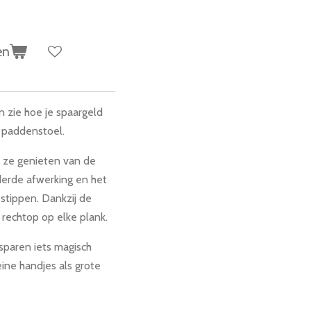
en
n zie hoe je spaargeld
e paddenstoel.
l ze genieten van de
derde afwerking en het
stippen. Dankzij de
t rechtop op elke plank.
sparen iets magisch
eine handjes als grote