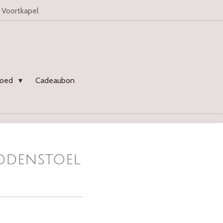
n Voortkapel
goed
Cadeaubon
ddenstoel