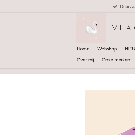
Duurza
Ga
direct
naar
Villa
de
hoofdinhoud
Home
Webshop
NIE
Over mij
Onze merken