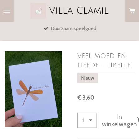
Ga
Villa
Clamil
direct
naar
Duurzaam speelgoed
de
hoofdinhoud
veel moed en
liefde - libelle
Nieuw
€ 3,60
In
winkelwagen