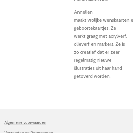
Annelien
maakt vrolijke wenskaarten
e
geboortekaartjes. Ze
werkt graag met acrylverf,
olieverf en markers. Ze is
zo creatief dat er zeer
regelmatig nieuwe
illustraties uit haar hand
getoverd worden.
Algemene voorwaarden
Verzenden en Retourneren