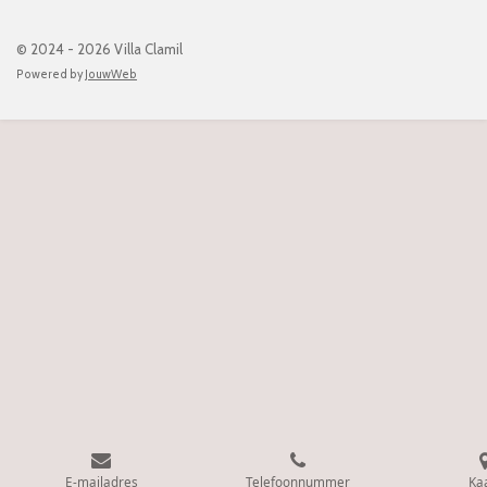
© 2024 - 2026 Villa Clamil
Powered by
JouwWeb
E-mailadres
Telefoonnummer
Ka