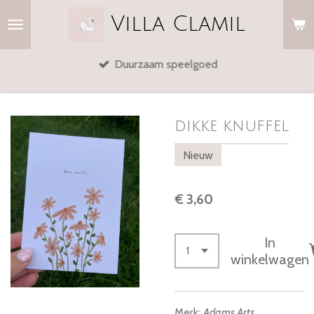
Ga
Villa
Clamil
direct
naar
Duurzaam speelgoed
de
hoofdinhoud
dikke knuffel
Nieuw
€ 3,60
In
winkelwagen
Merk:
Adams Arts